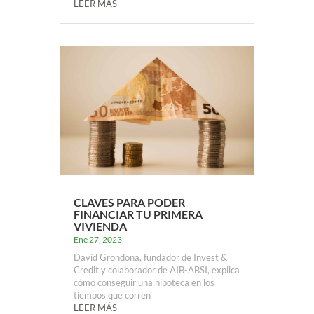
LEER MÁS
CLAVES PARA PODER
FINANCIAR TU PRIMERA
VIVIENDA
Ene 27, 2023
David Grondona, fundador de Invest &
Credit y colaborador de AIB-ABSI, explica
cómo conseguir una hipoteca en los
tiempos que corren
LEER MÁS