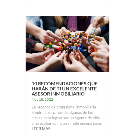
10 RECOMENDACIONES QUE
HARÁN DE TI UN EXCELENTE
ASESOR INMOBILIARIO
Nov 18, 2022
La reconocida profesional inmobiliaria
Sandra Larraz nos da algunas de las
claves para lograr ser un agente de élite,
y no acabar como un simple enseña pisos
LEER MÁS