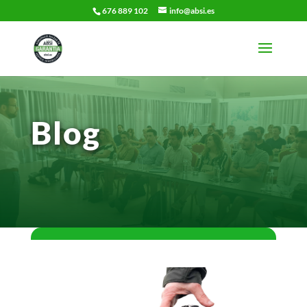
676 889 102
info@absi.es
Blog