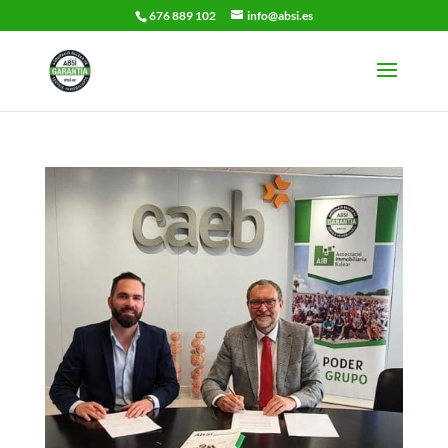
676 889 102
info@absi.es