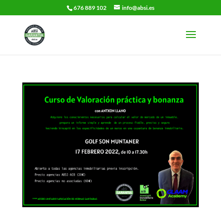
676 889 102
info@absi.es