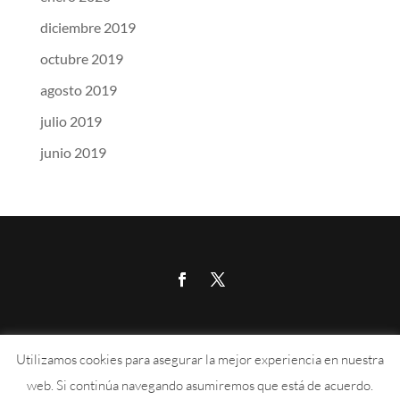
diciembre 2019
octubre 2019
agosto 2019
julio 2019
junio 2019
Calle Aragón 215, 07008, Palma de Mallorca
Utilizamos cookies para asegurar la mejor experiencia en nuestra
676 889 102
–
info@absi.es
web. Si continúa navegando asumiremos que está de acuerdo.