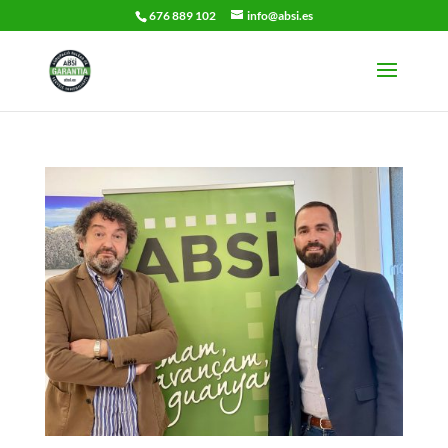
676 889 102
info@absi.es