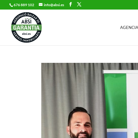
676 889 102
info@absi.es
AGENCIA