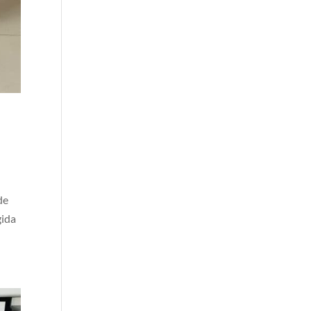
de
gida