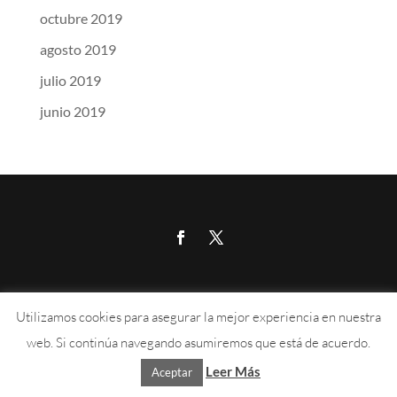
octubre 2019
agosto 2019
julio 2019
junio 2019
Calle Aragón 215, 07008, Palma de Mallorca
Utilizamos cookies para asegurar la mejor experiencia en nuestra
676 889 102
–
info@absi.es
web. Si continúa navegando asumiremos que está de acuerdo.
Leer Más
Aceptar