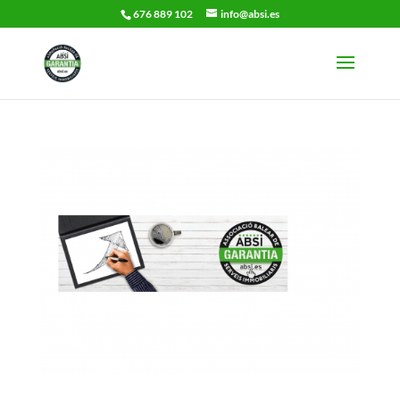
676 889 102
info@absi.es