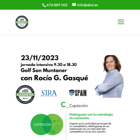
676 889 102
info@absi.es