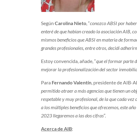
Según
Carolina Nieto
, “
conozco ABSI por haber 
enteré de que habían creado la asociación AIB, c
mismos beneficios que ABSI en materia de formaci
grandes profesionales, entre otros, decidí adher
Estoy convencida, añade, “
que el formar parte d
mejorar la profesionalización del sector inmobilia
Para
Fernando Valentín
, presidente de AIB-AB
permitido atraer a más agencias que tienen un obj
respetable y muy profesional, de la que cada vez 
a los múltiples beneficios que ofrecemos, este a
2023 llegaremos a las dos cifras
”.
Acerca de AIB
: