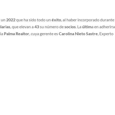
a un
2022
que ha sido todo un
éxito
, al haber incorporado durante
iarias
, que elevan a
43
su número de
socios
. La
últim
a en adherirs
cia
Palma Realtor
, cuya gerente es
Carolina Nieto Sastre
, Experto