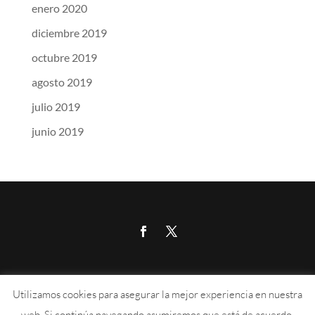
enero 2020
diciembre 2019
octubre 2019
agosto 2019
julio 2019
junio 2019
Calle Aragón 215, 07008, Palma de Mallorca
Utilizamos cookies para asegurar la mejor experiencia en nuestra
676 889 102
–
info@absi.es
web. Si continúa navegando asumiremos que está de acuerdo.