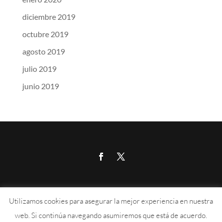
diciembre 2019
octubre 2019
agosto 2019
julio 2019
junio 2019
Calle Aragón 215, 07008, Palma de Mallorca
Utilizamos cookies para asegurar la mejor experiencia en nuestra
676 889 102
–
info@absi.es
web. Si continúa navegando asumiremos que está de acuerdo.