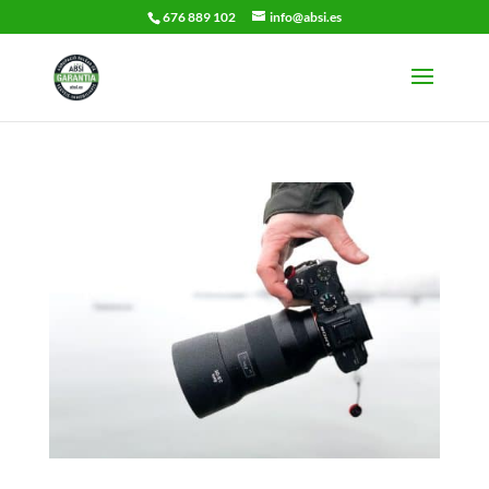
676 889 102
info@absi.es